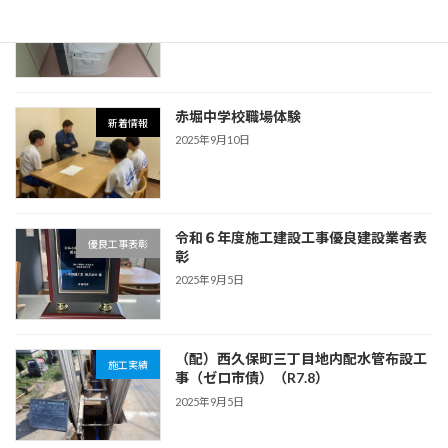
施工実績
事（R6.3）
2026年4月2日
赤堀中学校職場体験
新着情報
2025年9月10日
令和６年度施工建設工事優良建設業者表
優良工事表彰
彰
2025年9月5日
（配）西久保町三丁目地内配水管布設工
施工実績
事（ゼロ市債）（R7.8）
2025年9月5日