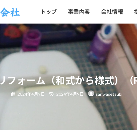
トップ
事業内容
会社情報
リフォーム（和式から様式）（R5
最
2024年4月9日
2024年4月9日
sanwasetsubi
終
更
新
日
時
: