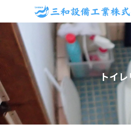
コ
ナ
ン
ビ
テ
ゲ
ン
ー
ツ
シ
へ
ョ
ス
ン
キ
に
ッ
移
プ
動
トイレ