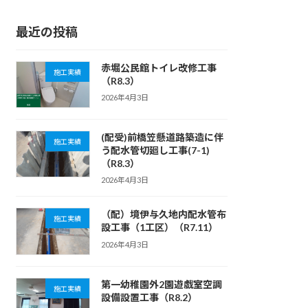
最近の投稿
赤堀公民館トイレ改修工事
施工実績
（R8.3）
2026年4月3日
(配受)前橋笠懸道路築造に伴
施工実績
う配水管切廻し工事(7-1)
（R8.3）
2026年4月3日
（配）境伊与久地内配水管布
施工実績
設工事（1工区）（R7.11）
2026年4月3日
第一幼稚園外2園遊戯室空調
施工実績
設備設置工事（R8.2）